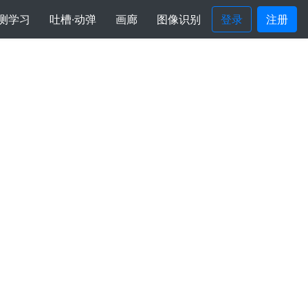
测学习
吐槽·动弹
画廊
图像识别
登录
注册