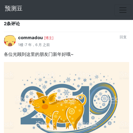
预测豆
2条评论
commadou
回复
[博主]
1楼 :7 年，6 月 之前
各位光顾到这里的朋友门新年好哦~