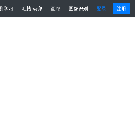
测学习
吐槽·动弹
画廊
图像识别
登录
注册