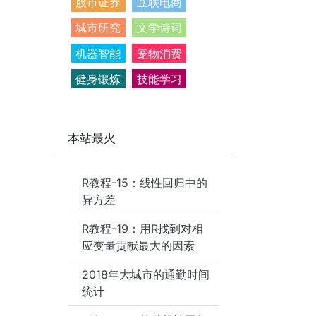
股市证券
互联电商
城市研究
文学诗词
机器智能
宠物消费
健身锻炼
技能学习
本站最火
R教程-15：线性回归中的
异方差
R教程-19：用R找到对相
应变量贡献最大的因素
2018年大城市的通勤时间
统计