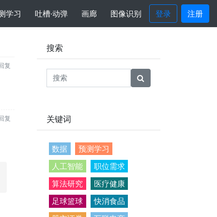
测学习
吐槽·动弹
画廊
图像识别
登录
注册
搜索
回复
关键词
回复
数据
预测学习
人工智能
职位需求
算法研究
医疗健康
足球篮球
快消食品