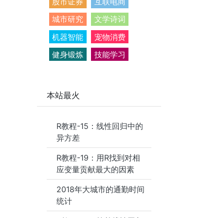
股市证券
互联电商
城市研究
文学诗词
机器智能
宠物消费
健身锻炼
技能学习
本站最火
R教程-15：线性回归中的
异方差
R教程-19：用R找到对相
应变量贡献最大的因素
2018年大城市的通勤时间
统计