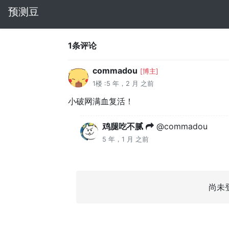
预测豆
1条评论
commadou
[博主]
1楼 :5 年，2 月 之前
小破网满血复活！
鸡腿吃不腻
@commadou
5 年，1 月 之前
尚未